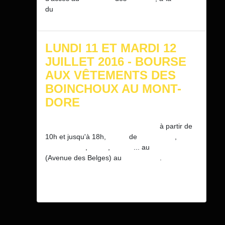
du
Mont-Dore.
LUNDI 11 ET MARDI 12
JUILLET 2016 - BOURSE
AUX VÊTEMENTS DES
BOINCHOUX AU MONT-
DORE
Lundi 11 et mardi 12 Juillet 2016,
à partir de
10h et jusqu'à 18h,
vente
de
vêtements
,
chaussures
,
livres
,
jouets
... au
Grand Air
(Avenue des Belges) au
Mont-Dore
.