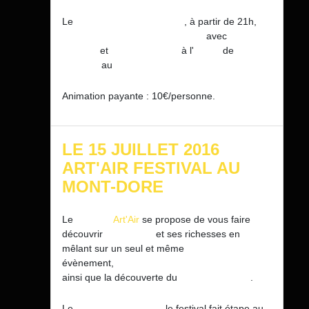
Le
mercredi 13 juillet 2016
, à partir de 21h,
CONCERT Trombone et Orgue
avec
Jacques
Mauger
et
Maurizio
Croci
à l'
Eglise
de
Saint-
Pardoux
au
Mont-Dore.
Animation payante : 10€/personne.
LE 15 JUILLET 2016
ART'AIR FESTIVAL AU
MONT-DORE
Le
Festival
Art'Air
se propose de vous faire
découvrir
l'Auvergne
et ses richesses en
mêlant sur un seul et même
évènement,
activités sportives et culturelles
ainsi que la découverte du
patrimoine
local
.
Le
vendredi 15 juillet
, le festival fait étape au