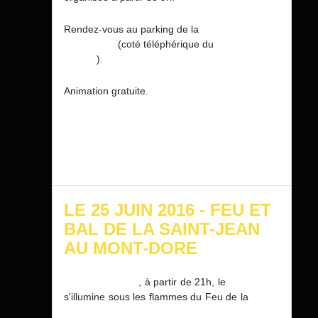
Rendez-vous au parking de la
Station du
Mont-Dore
(coté téléphérique du
Val de
Courre
).
Animation gratuite.
LE 25 JUIN 2016 - FEU ET
BAL DE LA SAINT-JEAN
AU MONT-DORE
Samedi 25 Juin
, à partir de 21h, le
Mont-Dore
s'illumine sous les flammes du Feu de la
Saint-
Jean.