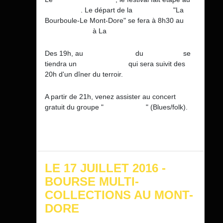
Mont-Dore
. Le départ de la
randonnée
"La
Bourboule-Le Mont-Dore" se fera à 8h30 au
Square Joffre
à La
Bourboule.
Des 19h, au
Parc Municipal
du
Mont-Dore
se
tiendra un
apéro-concert
qui sera suivit des
20h d'un dîner du terroir.
A par
tir de 21h, venez assister au con
cert
gratuit du groupe "
The Angelcy
" (Blues/folk).
LE 17 JUILLET 2016 -
BOURSE MULTI-
COLLECTIONS AU MONT-
DORE