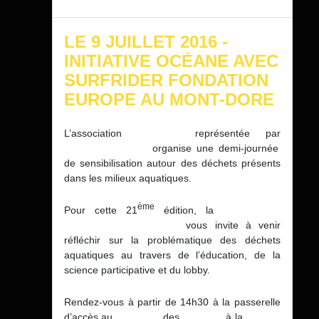
LE 9 JUILLET 2016 -
INITIATIVE OCÉANE AVEC
SURFRIDER FONDATION
EUROPE AU MONT-DORE
L’association
Surfrider
représentée par
Alexandre Letort
organise une demi-journée
de sensibilisation autour des déchets présents
dans les milieux aquatiques.
ème
Pour cette 21
édition, la
SURFRIDER
FOUNDATION EUROPE
vous invite à venir
réfléchir sur la problématique des déchets
aquatiques au travers de l’éducation, de la
science participative et du lobby.
Rendez-vous à partir de 14h30 à la passerelle
d’accès au
télésiège
des
Longes
, à la
Station