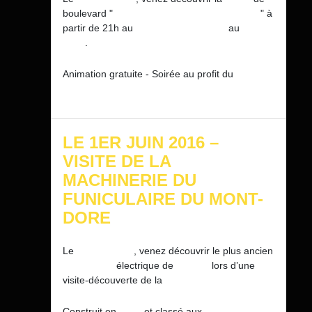
boulevard "
Garces, crapules et compagnie
" à
partir de 21h au
Théâtre de Verdure
au
Mont-
Dore
.
Animation gratuite - Soirée au profit du
Secours Populaire Français
LE 1ER JUIN 2016 –
VISITE DE LA
MACHINERIE DU
FUNICULAIRE DU MONT-
DORE
er
Le
1
juin 2016
, venez découvrir le plus ancien
Funiculaire
électrique de
France
lors d’une
visite-découverte de la
salle des machines.
Construit en
1898
et classé aux
Monuments