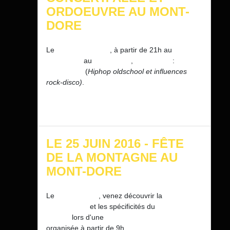
ORDOEUVRE AU MONT-
DORE
Le
Jeudi 21 Juillet
, à partir de 21h au
Théâtre
de Verdure
au
Mont-Dore
,
CONCERT
:
Alee et
Ordoeuvre
(
Hiphop oldschool et influences
rock-disco)
.
LE 25 JUIN 2016 - FÊTE
DE LA MONTAGNE AU
MONT-DORE
Le
25 juin 2016
, venez découvrir la
biodiversité
et les spécificités du
Val de
Courre
lors d'une
balade naturaliste
organisée à partir de 9h.