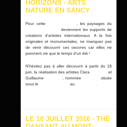
HORIZONS - ARTS
NATURE EN SANCY
Pour cette
10ème édition
, les paysages du
Massif du Sancy
deviennent les supports de
créations d'artistes internationaux. A la fois
originales et monumentales, ne manquez pas
de venir découvrir ces oeuvres car elles ne
prennent vie que le temps d'un été !
N'hésitez pas à aller découvrir à partir du 18
juin, la réalisation des artistes Clara
GALLET
et
Guillaume
DRONNE
, nommée
RELIEFS
située
sous le
Pic du Capucin
au
Mont-Dore
.
LE 10 JUILLET 2016 - THÉ
DANSANT AU MONT-