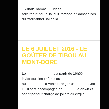
Venez nombeux Place
Charles de Gaulle
admirer le feu à la nuit tombée et danser lors
du traditionnel Bal de la
Saint-Jean
.
LE 6 JUILLET 2016 - LE
GOÛTER DE TIBOU AU
MONT-DORE
Le
mercredi 6 juillet
, à partir de 16h30,
Tibou
invite tous les enfants au
Théâtre de Vedure
au
Mont-Dore
à venir partager un
goûter
avec
lui. Il sera accompagné de
Gudule
le clown et
son triporteur chargé de jouets du cirque.