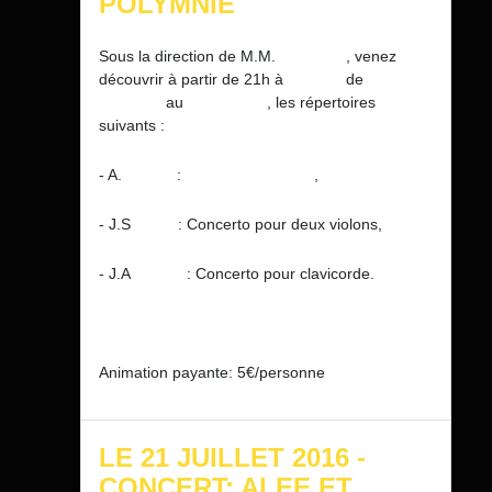
POLYMNIE
Sous la direction de M.M.
Popesco
, venez
découvrir à partir de 21h à
l'Eglise
de
Saint-
Pardoux
au
Mont-Dore
, les répertoires
suivants :
- A.
Vivaldi
:
Concerto
Grosso
,
- J.S
Bach
: Concerto pour deux violons,
- J.A
Benda
: Concerto pour clavicorde.
Animation payante: 5€/personne
LE 21 JUILLET 2016 -
CONCERT: ALEE ET