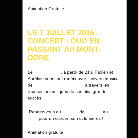
Animation Gratuite !
LE 7 JUILLET 2016 -
CONCERT : DUO EN
PASSANT AU MONT-
DORE
Le
jeudi 7 juillet
, à partir de 21h, Fabien et
Aurélien vous font redécouvrir l'univers musical
de
Jean-Jacques Goldman
à travers les
reprises acoustiques de ses plus grands
succès.
Rendez-vous au
Théâtre
de
Verdure
au
Mont-
Dore
pour un concert son et lumières !
Animation gratuite