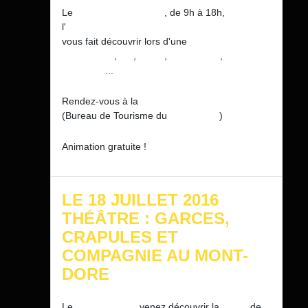
Le
dimanche 17 juillet
, de 9h à 18h,
l'
Association des collectionneurs associés
vous fait découvrir lors d'une
bourse multi-
collections
,
BD
,
livres
,
cartophilie
,
philatélie
...
Rendez-vous à la
Salle des Conférences
(Bureau de Tourisme du
Mont-Dore
)
Animation gratuite !
LE 18 JUILLET 2016
THÉÂTRE : GARCES,
CRAPULES ET
COMPAGNIE AU MONT-
DORE
Le
lundi 18 juin
, venez découvrir la
pièce
de