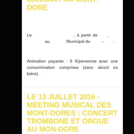
DORE
Le
dimanche 10 juillet
, à partir de
15h
,
Thé
dansant
au
Casino
Municipal du
Mont
-
Dore
.
Animation payante : 6 €/personne avec une
consommation comprises (sans alcool ou
bière).
LE 13 JUILLET 2016 -
MEETING MUSICAL DES
MONT-DORES : CONCERT
TROMBONE ET ORGUE
AU MON-DORE