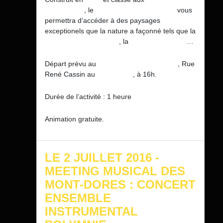
Historiques
, le
Funiculaire du Capucin
vous
permettra d’accéder à des paysages
exceptionels que la nature a façonné tels que la
Vallée de la Dordogne
, la
Grande Cascade
…
Départ prévu au
Funiculaire du Capucin
, Rue
René Cassin au
Mont-Dore
, à 16h.
Durée de l’activité : 1 heure
Animation gratuite.
LE 2 JUILLET 2016 -
MEETING MUSICAL DES
MONT-DORES : CONCERT
ENSEMBLE
INSTRUMENTAL