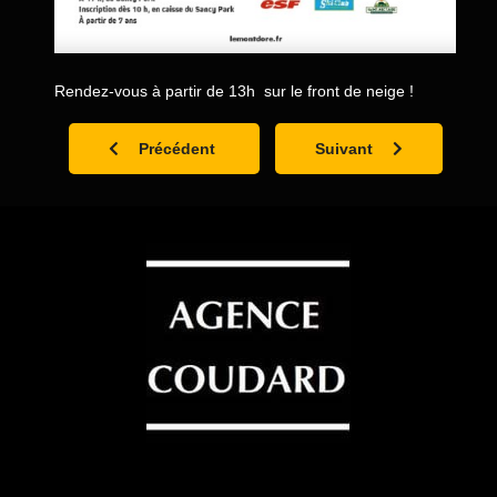
Rendez-vous à partir de 13h sur le front de neige !
Article précédent : 31 décembre 2022 : Réveillon et f
Article suivant : 10 déc
Précédent
Suivant