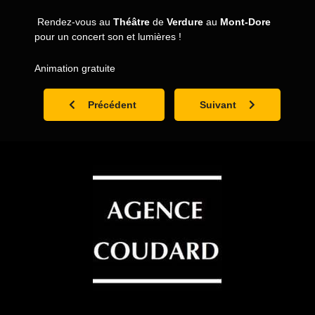
Rendez-vous au
Théâtre
de
Verdure
au
Mont-Dore
pour un concert son et lumières !
Animation gratuite
Article précédent : Le 9 Juillet 2016 - Initiative O
Article suivant : Le 6 Ju
Précédent
Suivant