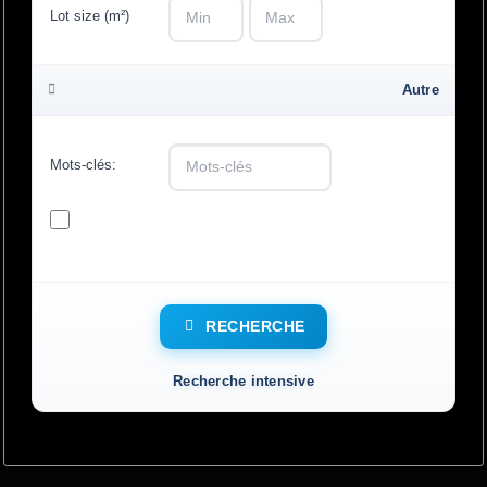
-
Lot size (m²)
Autre
Mots-clés:
En
vedette
RECHERCHE
Recherche intensive